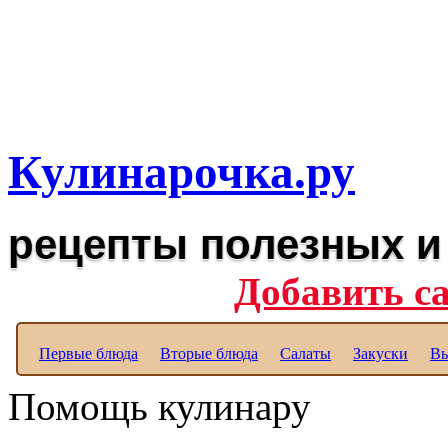
Рецепты вкусных блюд дл
Полезные рецепты для к
Кулинарочка.ру
рецепты полезных и
Добавить с
Первые блюда
Вторые блюда
Салаты
Закуски
Вы
Помощь кулинару