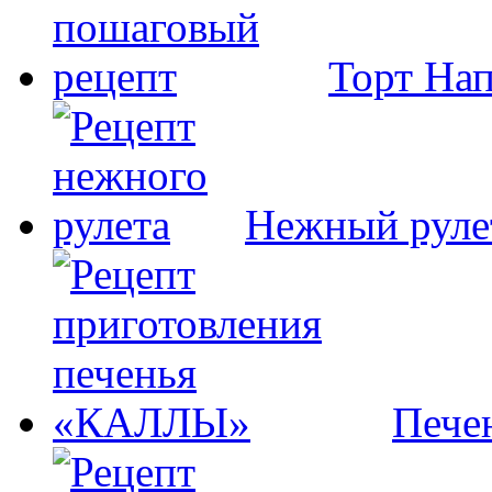
Торт На
Нежный руле
Пече