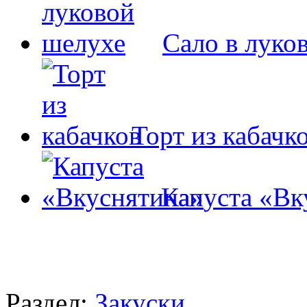
Сало в луко
Торт из кабачк
Капуста «Вк
Раздел:
Закуски