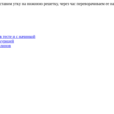
о ставим утку на нижнюю решетку, через час переворачиваем ее н
 тесте и с начинкой
курицей
блинов