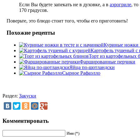
Если Вы будете запекать не в духовке, а в
аэрогриле
, т
170 градусов.
Поверьте, это блюдо стоит того, чтобы его приготовить!
Похожие рецепты
Куриные ножки в
Картофель тушеный с 
Торт из картофельных 
Фаршированные перчики
Яйца по-шотландски
Сырное Рафаэлло
Раздел:
Закуски
Комментировать
Имя (*)