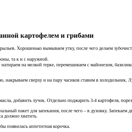
анной картофелем и грибами
ыльев. Хорошенько вымываем утку, после чего делаем зубочистк
оны, та к и с наружной.
 натираем на мелкой терке, перемешиваем с майонезом, базилико
ю, накрываем сверху и на пару часиков ставим в холодильник. Л
асла, добавить лучок. Отдельно поджарить 3-4 картофеля, поре
ьный пакет для запекания, после чего – в духовку. Запекаем два
а должно хватить.
обы появилась аппетитная корочка.