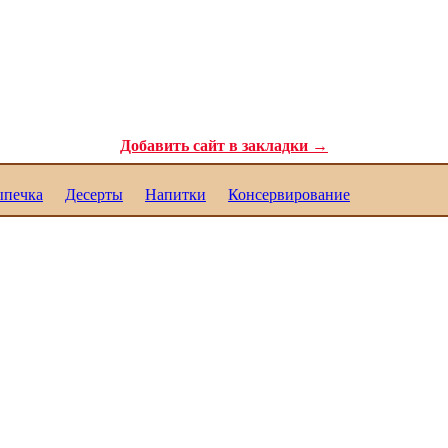
ля самых требовательных гурманов. Полезные рецепты для каждого. Реце
Добавить сайт в закладки →
печка
Десерты
Напитки
Консервирование