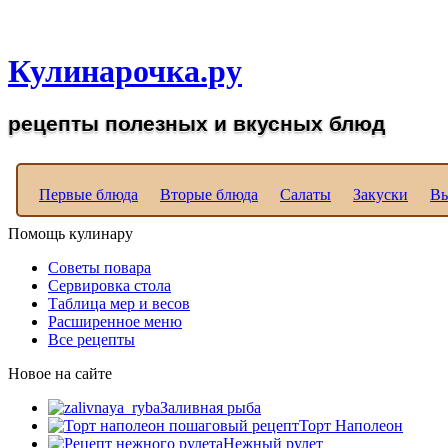
Рецепты вкусных блюд д
Кулинарочка.ру
рецепты полезных и вкусных блюд
Первые блюда
Вторые блюда
Салаты
Закуски
Вы
Помощь кулинару
Советы повара
Сервировка стола
Таблица мер и весов
Расширенное меню
Все рецепты
Новое на сайте
Заливная рыба
Торт Наполеон
Нежный рулет