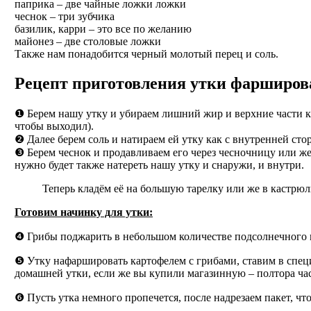
паприка – две чайные ложки ложки
чеснок – три зубчика
базилик, карри – это все по желанию
майонез – две столовые ложки
Также нам понадобится черный молотый перец и соль.
Рецепт приготовления утки фарширов
❶ Берем нашу утку и убираем лишний жир и верхние части кр
чтобы выходил).
❷ Далее берем соль и натираем ей утку как с внутренней стор
❸ Берем чеснок и продавливаем его через чесночницу или же
нужно будет также натереть нашу утку и снаружи, и внутри.
Теперь кладём её на большую тарелку или же в кастрюл
Готовим начинку для утки:
❹ Грибы поджарить в небольшом количестве подсолнечного м
❺ Утку нафаршировать картофелем с грибами, ставим в специал
домашней утки, если же вы купили магазинную – полтора час
❻ Пусть утка немного пропечется, после надрезаем пакет, чт