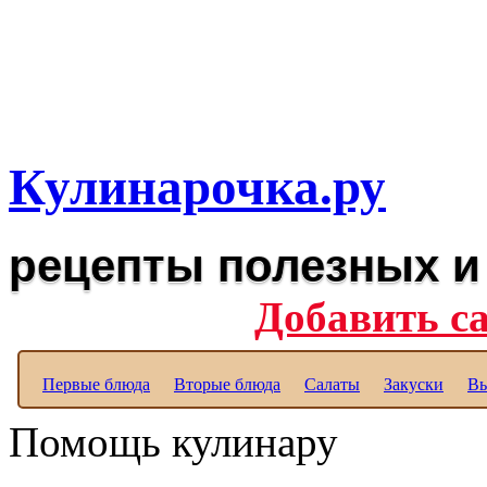
Рецепты вкусных блюд дл
Полезные рецепты для к
Кулинарочка.ру
рецепты полезных и
Добавить с
Первые блюда
Вторые блюда
Салаты
Закуски
Вы
Помощь кулинару