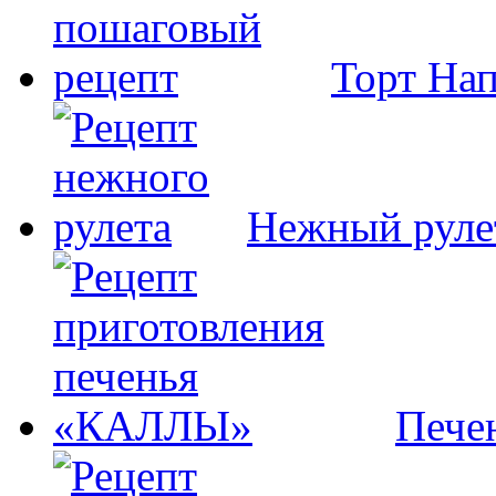
Торт На
Нежный руле
Пече