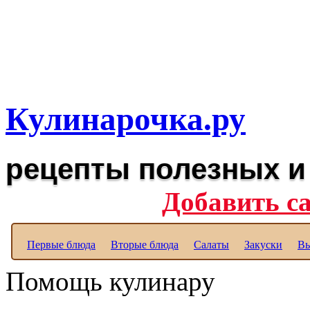
Рецепты вкусных блюд дл
Полезные рецепты для к
Кулинарочка.ру
рецепты полезных и
Добавить с
Первые блюда
Вторые блюда
Салаты
Закуски
Вы
Помощь кулинару