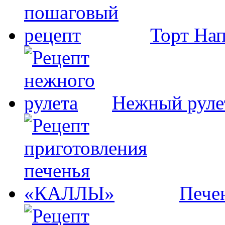
Торт На
Нежный руле
Пече