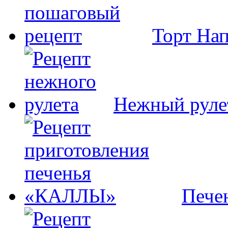
Торт На
Нежный руле
Пече