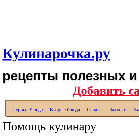
Рецепты вкусных блюд дл
Полезные рецепты для к
Кулинарочка.ру
рецепты полезных и
Добавить с
Первые блюда
Вторые блюда
Салаты
Закуски
Вы
Помощь кулинару