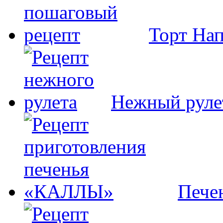
Торт На
Нежный руле
Пече