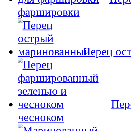
фаршировки
Перец ос
Пер
чесноком