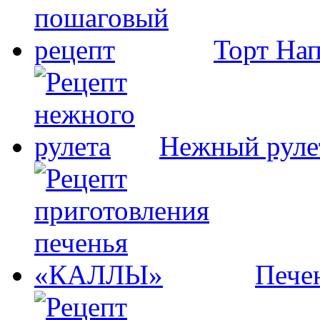
Торт На
Нежный руле
Пече