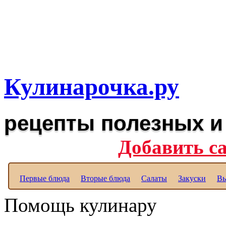
Рецепты вкусных блюд дл
Полезные рецепты для к
Кулинарочка.ру
рецепты полезных и
Добавить с
Первые блюда
Вторые блюда
Салаты
Закуски
Вы
Помощь кулинару