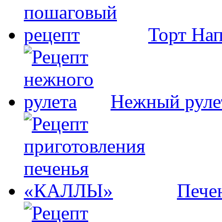
Торт На
Нежный руле
Пече