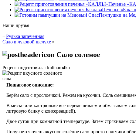
Печенье «К
Печенье «Бакла
Пампушки на Ме
Наши друзья
«
Рулька запеченная
Сало в луковой шелухе
»
Сало соленое
Рецепт подготовила: kulinaro4ka
Пошаговое описание:
Берём сало с прослоечкой. Режем на кусочки. Соль смешиваем 
В миске или кастрюльке все перемешиваем и обмазываем сало
литровую банку с консервацией).
Двое суток при комнатной температуре. Затем стряхиваем со
Получается очень вкусное солёное сало просто пальчики обл