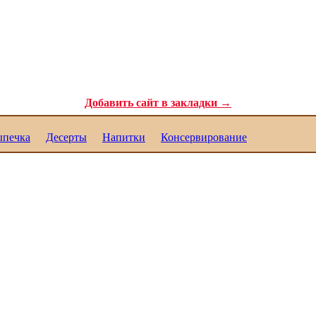
ля самых требовательных гурманов. Полезные рецепты для каждого. Реце
Добавить сайт в закладки →
печка
Десерты
Напитки
Консервирование