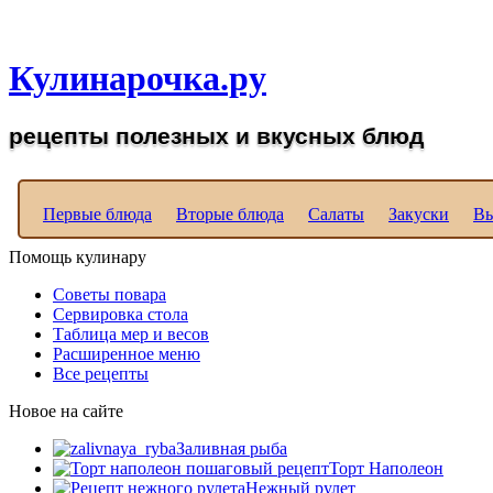
Рецепты вкусных блюд д
Кулинарочка.ру
рецепты полезных и вкусных блюд
Первые блюда
Вторые блюда
Салаты
Закуски
Вы
Помощь кулинару
Советы повара
Сервировка стола
Таблица мер и весов
Расширенное меню
Все рецепты
Новое на сайте
Заливная рыба
Торт Наполеон
Нежный рулет