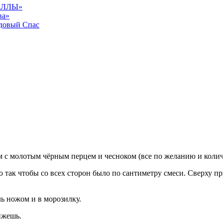
АЛЛЫ»
ва»
довый Спас
с молотым чёрным перцем и чесноком (все по желанию и количеств
 так чтобы со всех сторон было по сантиметру смеси. Сверху пр
ль ножом и в морозилку.
ижешь.