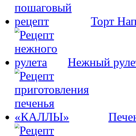
Торт На
Нежный руле
Пече