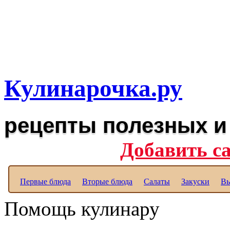
Рецепты вкусных блюд дл
Полезные рецепты для к
Кулинарочка.ру
рецепты полезных и
Добавить с
Первые блюда
Вторые блюда
Салаты
Закуски
Вы
Помощь кулинару