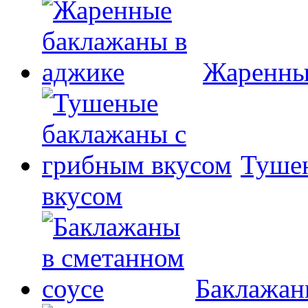
Жаренны
Туше
вкусом
Баклажан