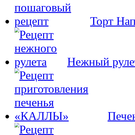
Торт На
Нежный руле
Пече