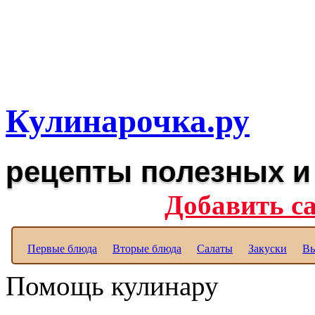
Рецепты вкусных блюд дл
Полезные рецепты для к
Кулинарочка.ру
рецепты полезных и
Добавить с
Первые блюда
Вторые блюда
Салаты
Закуски
Вы
Помощь кулинару