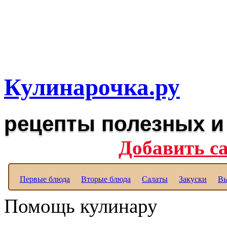
Рецепты вкусных блюд дл
Полезные рецепты для к
Кулинарочка.ру
рецепты полезных и
Добавить с
Первые блюда
Вторые блюда
Салаты
Закуски
Вы
Помощь кулинару