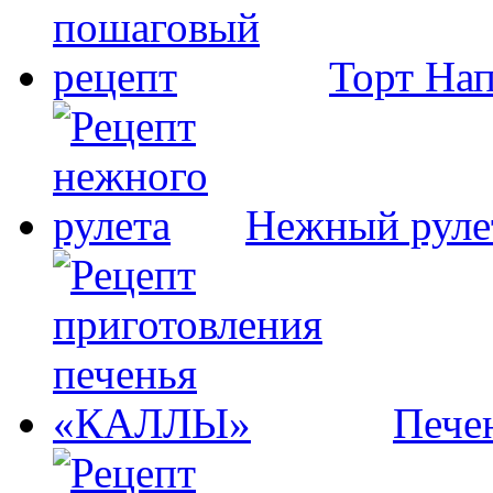
Торт На
Нежный руле
Пече