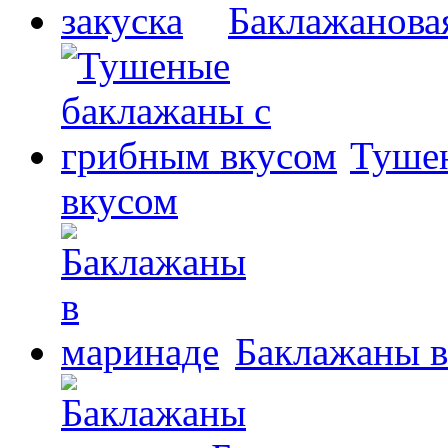
Баклажановая
Туше
вкусом
Баклажаны в