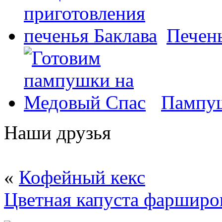
Печень
Пампуш
Наши друзья
«
Кофейный кекс
Цветная капуста фарширо