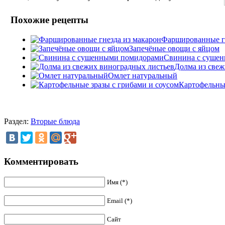
Похожие рецепты
Фаршированные гн
Запечёные овощи с яйцом
Свинина с суше
Долма из свеж
Омлет натуральный
Картофельные
Раздел:
Вторые блюда
Комментировать
Имя (*)
Email (*)
Сайт