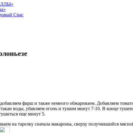
АЛЛЫ»
ва»
довый Спас
олоньезе
 добавляем фарш и также немного обжариваем. Добавляем томатн
 стакан воды, убавляем огонь и тушим минут 7-10. В конце туше
тушиться еще минут 5.
ваем на тарелку сначала макароны, сверху получившийся мясной