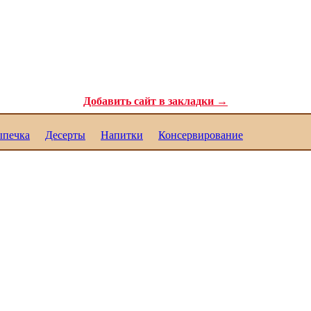
ля самых требовательных гурманов. Полезные рецепты для каждого. Реце
Добавить сайт в закладки →
печка
Десерты
Напитки
Консервирование