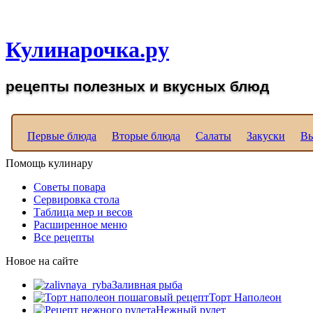
Рецепты вкусных блюд д
Кулинарочка.ру
рецепты полезных и вкусных блюд
Первые блюда
Вторые блюда
Салаты
Закуски
Вы
Помощь кулинару
Советы повара
Сервировка стола
Таблица мер и весов
Расширенное меню
Все рецепты
Новое на сайте
Заливная рыба
Торт Наполеон
Нежный рулет