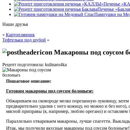
Печенье «К
Печенье «Бакла
Пампушки на Ме
Наши друзья
«
Картоплянник
Тефтельки под шубой
»
Макароны под соусом б
Рецепт подготовила: kulinaro4ka
Пошаговое описание:
Готовим макароны под соусом болоньезе:
Обжариваем на сковороде мелко порезанную луковицу, затем
предварительно удалив с него кожицу, но можно и без него),
мясной приправы (я, например, люблю орегано) и оставляем 
Параллельно отвариваем макароны, лучше спагетти. Выклады
Итак, мы получили вкусные макароны под соусом болоньезе!