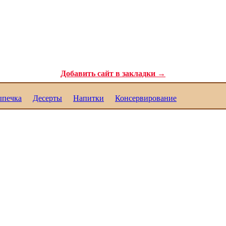
ля самых требовательных гурманов. Полезные рецепты для каждого. Реце
Добавить сайт в закладки →
печка
Десерты
Напитки
Консервирование