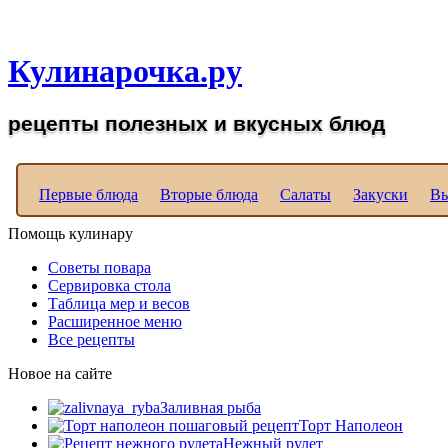
Рецепты вкусных блюд д
Кулинарочка.ру
рецепты полезных и вкусных блюд
Первые блюда
Вторые блюда
Салаты
Закуски
Вы
Помощь кулинару
Советы повара
Сервировка стола
Таблица мер и весов
Расширенное меню
Все рецепты
Новое на сайте
Заливная рыба
Торт Наполеон
Нежный рулет