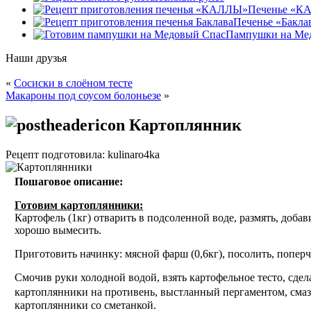
Печенье «К
Печенье «Бакла
Пампушки на Ме
Наши друзья
«
Сосиски в слоёном тесте
Макароны под соусом болоньезе
»
Картоплянник
Рецепт подготовила: kulinaro4ka
Пошаговое описание:
Готовим картоплянники:
Картофель (1кг) отварить в подсоленной воде, размять, доба
хорошо вымесить.
Приготовить начинку: мясной фарш (0,6кг), посолить, поперчи
Смочив руки холодной водой, взять картофельное тесто, сдел
картоплянники на противень, выстланный пергаментом, смаз
картоплянники со сметанкой.