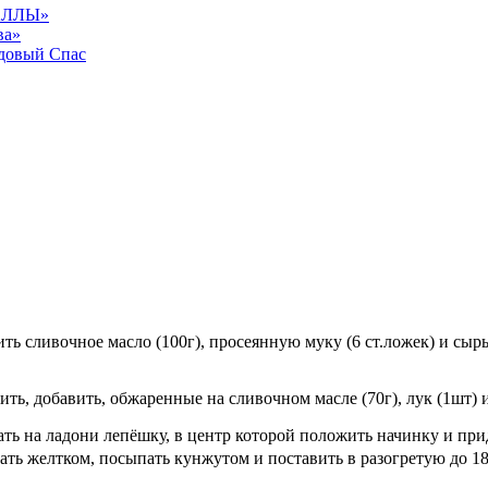
АЛЛЫ»
ва»
довый Спас
вить сливочное масло (100г), просеянную муку (6 ст.ложек) и сы
ть, добавить, обжаренные на сливочном масле (70г), лук (1шт) и
ать на ладони лепёшку, в центр которой положить начинку и при
ать желтком, посыпать кунжутом и поставить в разогретую до 1