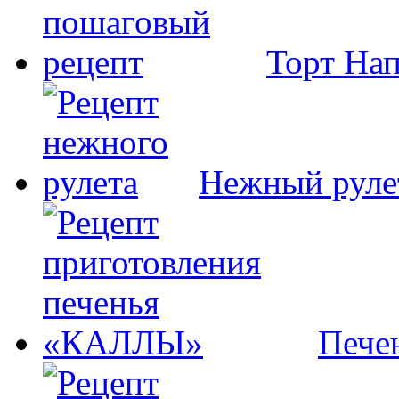
Торт На
Нежный руле
Пече