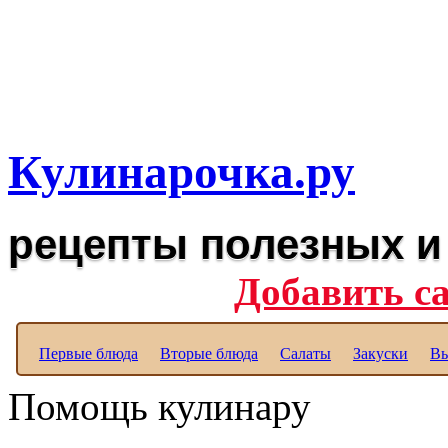
Рецепты вкусных блюд дл
Полезные рецепты для к
Кулинарочка.ру
рецепты полезных и
Добавить с
Первые блюда
Вторые блюда
Салаты
Закуски
Вы
Помощь кулинару