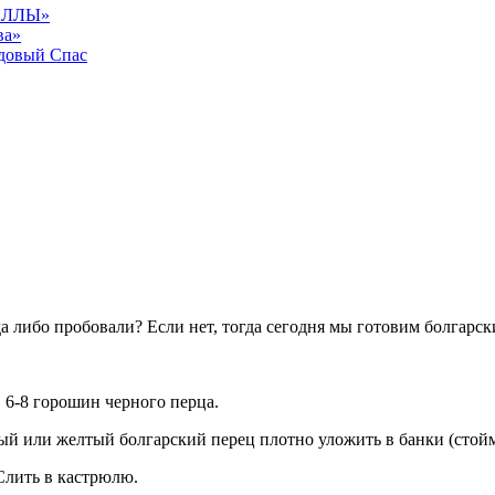
АЛЛЫ»
ва»
довый Спас
либо пробовали? Если нет, тогда сегодня мы готовим болгарски
 6-8 горошин черного перца.
й или желтый болгарский перец плотно уложить в банки (стойм
Слить в кастрюлю.