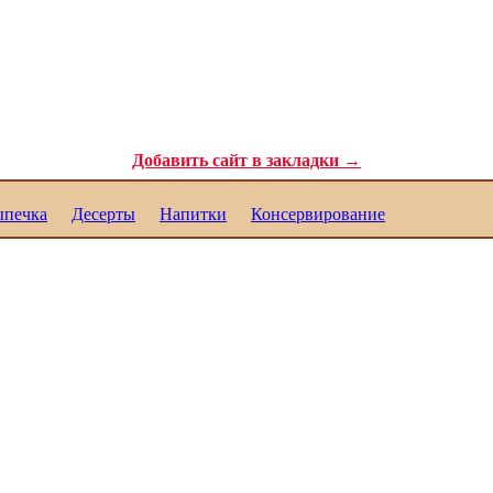
ля самых требовательных гурманов. Полезные рецепты для каждого. Реце
Добавить сайт в закладки →
печка
Десерты
Напитки
Консервирование