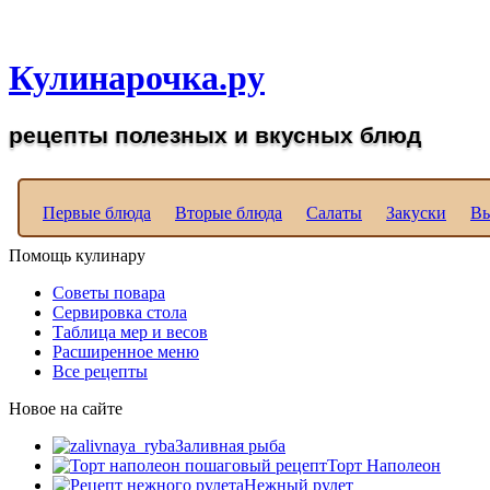
Рецепты вкусных блюд д
Кулинарочка.ру
рецепты полезных и вкусных блюд
Первые блюда
Вторые блюда
Салаты
Закуски
Вы
Помощь кулинару
Советы повара
Сервировка стола
Таблица мер и весов
Расширенное меню
Все рецепты
Новое на сайте
Заливная рыба
Торт Наполеон
Нежный рулет