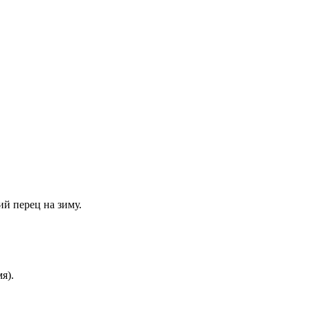
й перец на зиму.
я).