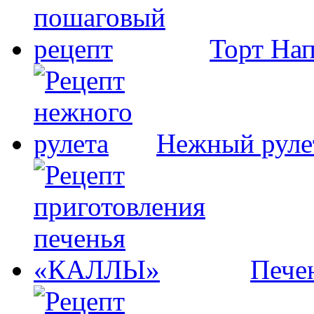
Торт На
Нежный руле
Пече