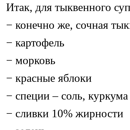
Итак, для тыквенного су
− конечно же, сочная тык
− картофель
− морковь
− красные яблоки
− специи – соль, куркума
− сливки 10% жирности