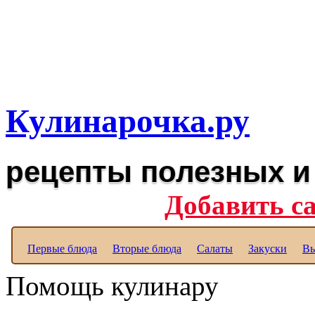
Рецепты вкусных блюд дл
Полезные рецепты для к
Кулинарочка.ру
рецепты полезных и
Добавить с
Первые блюда
Вторые блюда
Салаты
Закуски
Вы
Помощь кулинару