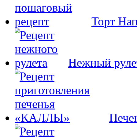
Торт На
Нежный руле
Пече