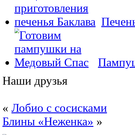
Печень
Пампуш
Наши друзья
«
Лобио с сосисками
Блины «Неженка»
»