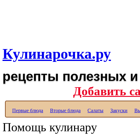
Рецепты вкусных блюд дл
Полезные рецепты для к
Кулинарочка.ру
рецепты полезных и
Добавить с
Первые блюда
Вторые блюда
Салаты
Закуски
Вы
Помощь кулинару