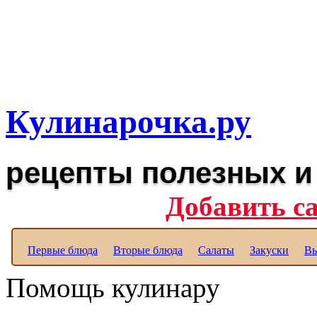
Рецепты вкусных блюд дл
Полезные рецепты для к
Кулинарочка.ру
рецепты полезных и
Добавить с
Первые блюда
Вторые блюда
Салаты
Закуски
Вы
Помощь кулинару