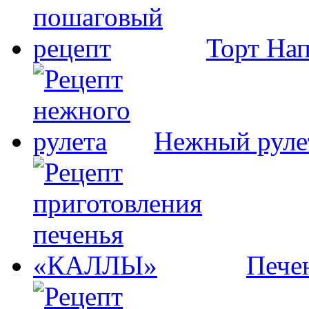
Торт На
Нежный руле
Пече