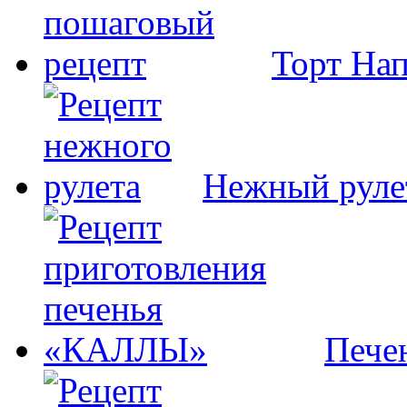
Торт На
Нежный руле
Пече