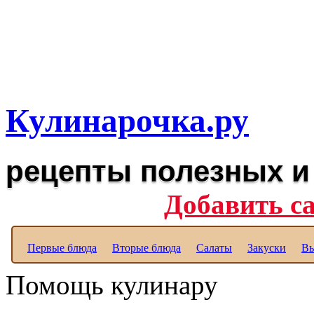
Рецепты вкусных блюд дл
Полезные рецепты для к
Кулинарочка.ру
рецепты полезных и
Добавить с
Первые блюда
Вторые блюда
Салаты
Закуски
Вы
Помощь кулинару