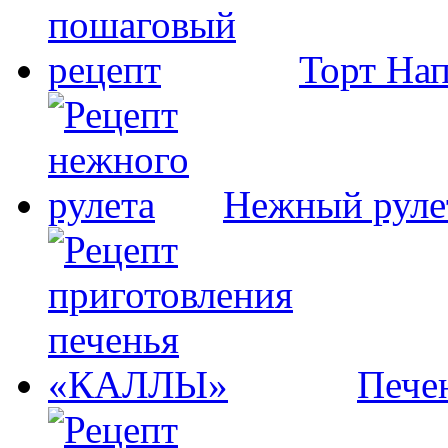
Торт На
Нежный руле
Пече