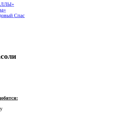
АЛЛЫ»
ва»
довый Спас
асоли
добятся:
ку