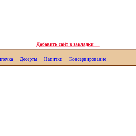
ля самых требовательных гурманов. Полезные рецепты для каждого. Реце
Добавить сайт в закладки →
печка
Десерты
Напитки
Консервирование