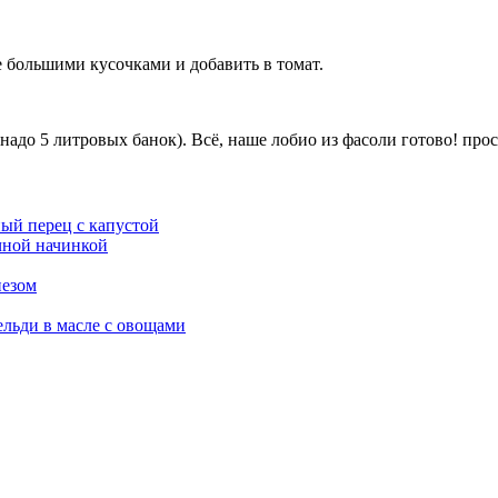
не большими кусочками и добавить в томат.
надо 5 литровых банок). Всё, наше лобио из фасоли готово! про
ый перец с капустой
чной начинкой
незом
ельди в масле с овощами