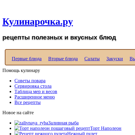
Рецепты вкусных блюд д
Кулинарочка.ру
рецепты полезных и вкусных блюд
Первые блюда
Вторые блюда
Салаты
Закуски
Вы
Помощь кулинару
Советы повара
Сервировка стола
Таблица мер и весов
Расширенное меню
Все рецепты
Новое на сайте
Заливная рыба
Торт Наполеон
Нежный рулет