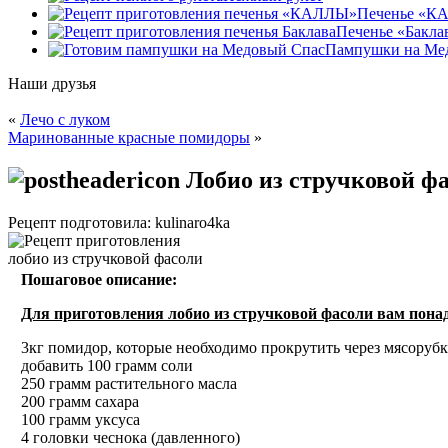
Печенье «К
Печенье «Бакла
Пампушки на Ме
Наши друзья
«
Лечо с луком
Маринованные красные помидоры
»
Лобио из стручковой ф
Рецепт подготовила: kulinaro4ka
Пошаговое описание:
Для приготовления лобио из стручковой фасоли вам пона
3кг помидор, которые необходимо прокрутить через мясоруб
добавить 100 грамм соли
250 грамм растительного масла
200 грамм сахара
100 грамм уксуса
4 головки чеснока (давленного)