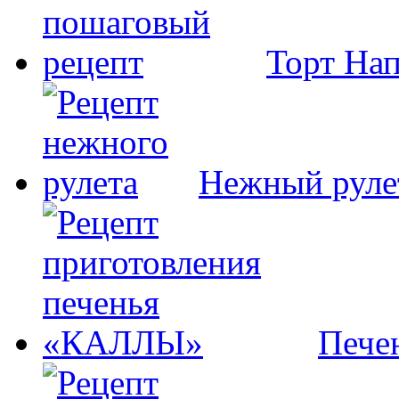
Торт На
Нежный руле
Пече