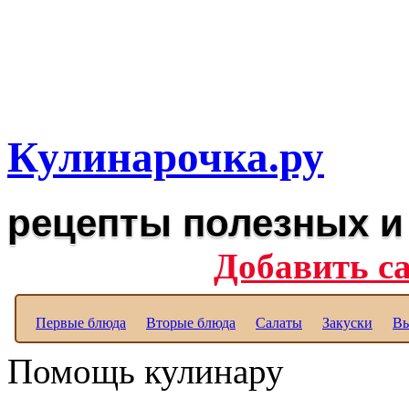
Рецепты вкусных блюд дл
Полезные рецепты для к
Кулинарочка.ру
рецепты полезных и
Добавить с
Первые блюда
Вторые блюда
Салаты
Закуски
Вы
Помощь кулинару