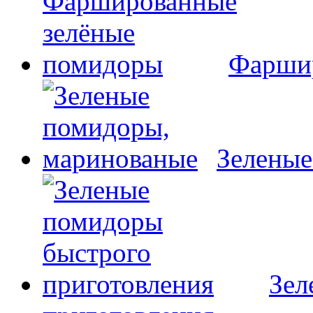
Фаршир
Зеленые
Зел