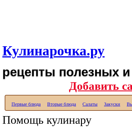
Рецепты вкусных блюд дл
Полезные рецепты для к
Кулинарочка.ру
рецепты полезных и
Добавить с
Первые блюда
Вторые блюда
Салаты
Закуски
Вы
Помощь кулинару