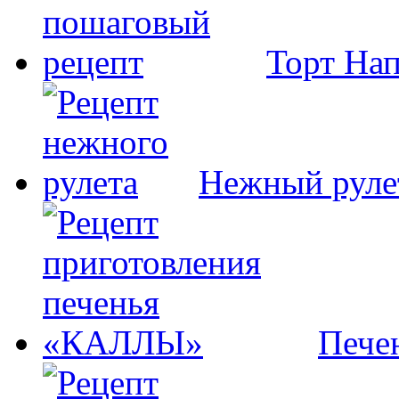
Торт На
Нежный руле
Пече