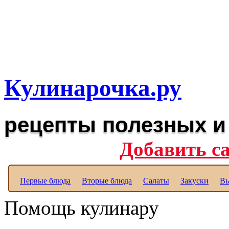
Рецепты вкусных блюд дл
Полезные рецепты для к
Кулинарочка.ру
рецепты полезных и
Добавить с
Первые блюда
Вторые блюда
Салаты
Закуски
Вы
Помощь кулинару