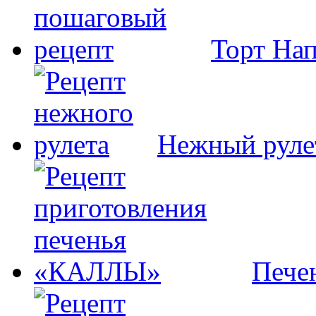
Торт На
Нежный руле
Пече