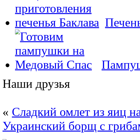
Печень
Пампуш
Наши друзья
«
Сладкий омлет из яиц н
Украинский борщ с гриба