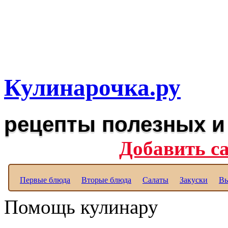
Рецепты вкусных блюд дл
Полезные рецепты для к
Кулинарочка.ру
рецепты полезных и
Добавить с
Первые блюда
Вторые блюда
Салаты
Закуски
Вы
Помощь кулинару