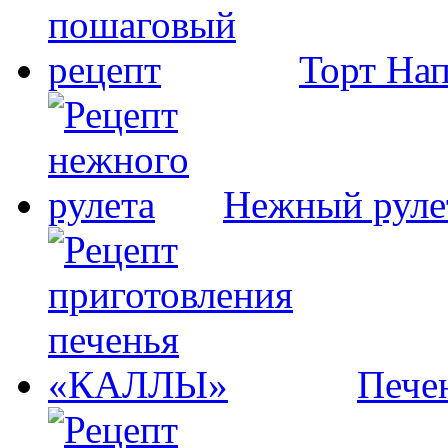
Торт На
Нежный руле
Пече