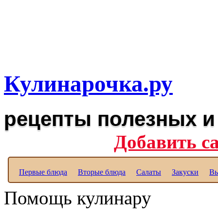
Рецепты вкусных блюд дл
Полезные рецепты для к
Кулинарочка.ру
рецепты полезных и
Добавить с
Первые блюда
Вторые блюда
Салаты
Закуски
Вы
Помощь кулинару