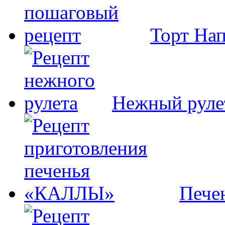
Торт На
Нежный руле
Пече