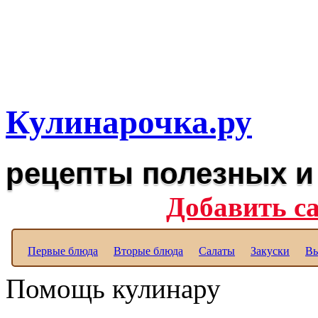
Рецепты вкусных блюд дл
Полезные рецепты для к
Кулинарочка.ру
рецепты полезных и
Добавить с
Первые блюда
Вторые блюда
Салаты
Закуски
Вы
Помощь кулинару