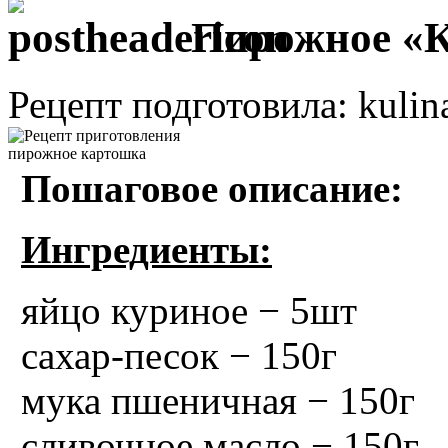
Пирожное «
Рецепт подготовила: kulin
Пошаговое описание:
Ингредиенты:
яйцо куриное − 5шт
сахар-песок − 150г
мука пшеничная − 150г
сливочное масло − 150г