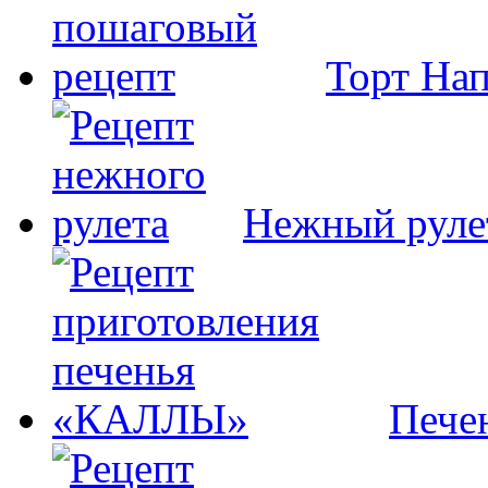
Торт На
Нежный руле
Пече