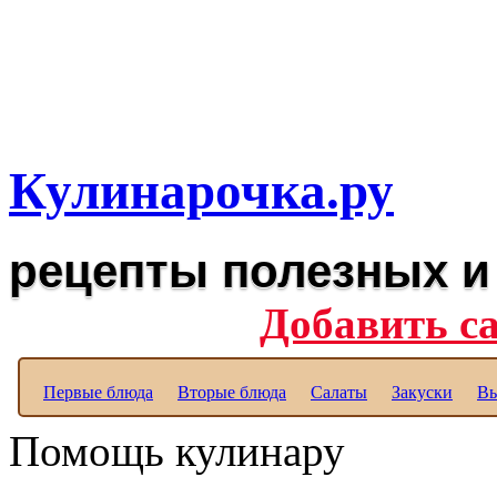
Рецепты вкусных блюд дл
Полезные рецепты для к
Кулинарочка.ру
рецепты полезных и
Добавить с
Первые блюда
Вторые блюда
Салаты
Закуски
Вы
Помощь кулинару