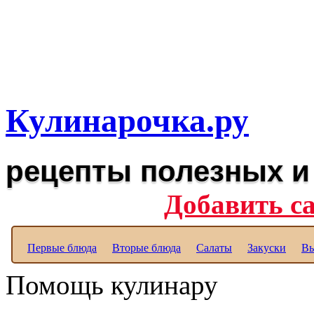
Рецепты вкусных блюд дл
Полезные рецепты для к
Кулинарочка.ру
рецепты полезных и
Добавить с
Первые блюда
Вторые блюда
Салаты
Закуски
Вы
Помощь кулинару