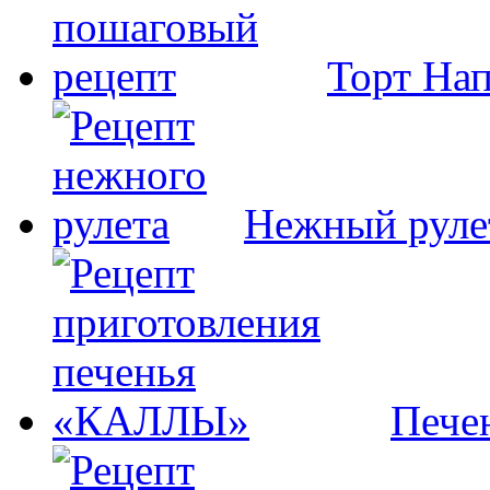
Торт На
Нежный руле
Пече