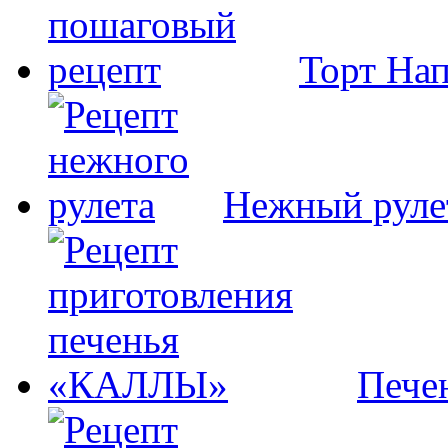
Торт На
Нежный руле
Пече