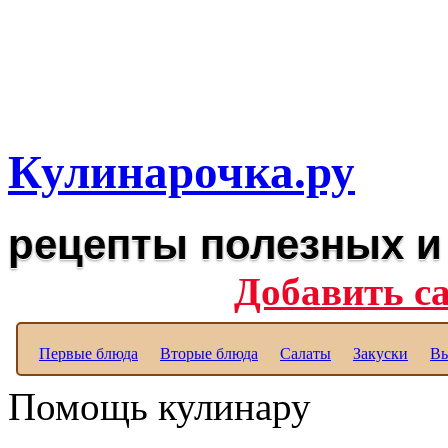
Рецепты вкусных блюд дл
Полезные рецепты для к
Кулинарочка.ру
рецепты полезных и
Добавить с
Первые блюда
Вторые блюда
Салаты
Закуски
Вы
Помощь кулинару