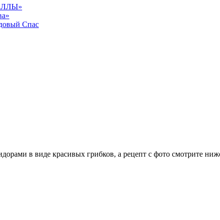
АЛЛЫ»
ва»
довый Спас
орами в виде красивых грибков, а рецепт с фото смотрите ниж