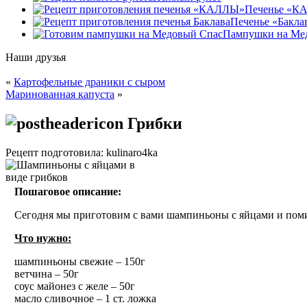
Печенье «К
Печенье «Бакла
Пампушки на Ме
Наши друзья
«
Картофельные драники с сыром
Маринованная капуста
»
Грибки
Рецепт подготовила: kulinaro4ka
Пошаговое описание:
Сегодня мы приготовим с вами шампиньоны с яйцами и помид
Что нужно:
шампиньоны свежие – 150г
ветчина – 50г
соус майонез с желе – 50г
масло сливочное – 1 ст. ложка