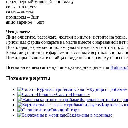
перец черный молотый – по вкусу
соль – по вкусу
салат – листья
помидоры – 3шт
яйцо вареное – 6шт
Что делать:
Яйца очистите, разрежьте, желтки выньте и натрите на терке.
Грибы для фарша обжарьте на масле вместе с нарезанной ветч
Помидоры разрежьте пополам, удалите часть мякоти и посоли
Белки яиц наполните фаршем и расставьте вертикально на лис
Помидоры выложите на яйца в виде шляпок, сверху нанесите 
Всегда на нашем сайте лучшие кулинарные рецепты
Kulinaro4
Похожие рецепты
Салат «Курица с грибами»
Салат «Полянка»
Жареная картошка с гр
Картофельные
Овощной торт
Баклажаны в маринаде