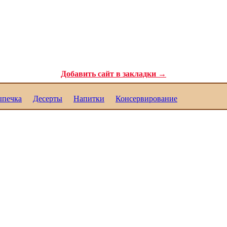
ля самых требовательных гурманов. Полезные рецепты для каждого. Реце
Добавить сайт в закладки →
печка
Десерты
Напитки
Консервирование