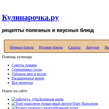
Рецепты вкусных блюд д
Кулинарочка.ру
рецепты полезных и вкусных блюд
Первые блюда
Вторые блюда
Салаты
Закуски
Вы
Помощь кулинару
Советы повара
Сервировка стола
Таблица мер и весов
Расширенное меню
Все рецепты
Новое на сайте
Заливная рыба
Торт Наполеон
Нежный рулет