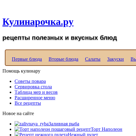
Рецепты вкусных блюд д
Кулинарочка.ру
рецепты полезных и вкусных блюд
Первые блюда
Вторые блюда
Салаты
Закуски
Вы
Помощь кулинару
Советы повара
Сервировка стола
Таблица мер и весов
Расширенное меню
Все рецепты
Новое на сайте
Заливная рыба
Торт Наполеон
Нежный рулет