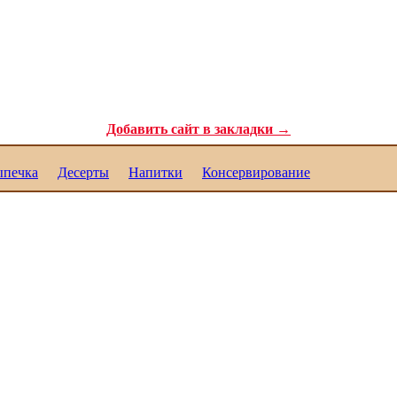
ля самых требовательных гурманов. Полезные рецепты для каждого. Реце
Добавить сайт в закладки →
печка
Десерты
Напитки
Консервирование