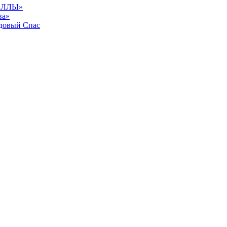
АЛЛЫ»
ва»
довый Спас