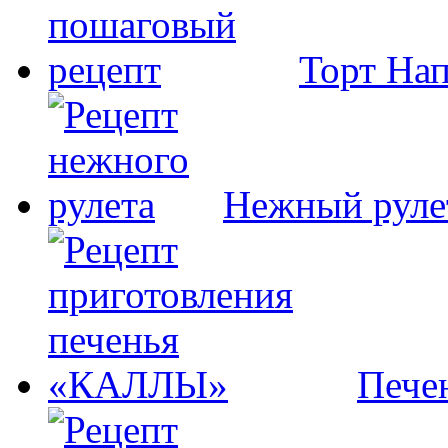
Торт На
Нежный руле
Пече