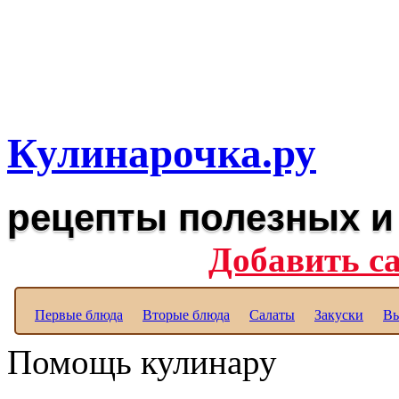
Рецепты вкусных блюд дл
Полезные рецепты для к
Кулинарочка.ру
рецепты полезных и
Добавить с
Первые блюда
Вторые блюда
Салаты
Закуски
Вы
Помощь кулинару