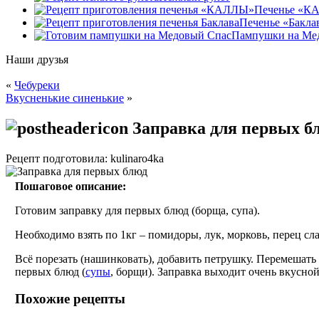
Печенье «К
Печенье «Бакла
Пампушки на Ме
Наши друзья
«
Чебуреки
Вкусненькие синенькие
»
Заправка для первых б
Рецепт подготовила: kulinaro4ka
Пошаговое описание:
Готовим заправку для первых блюд (борща, супа).
Необходимо взять по 1кг – помидоры, лук, морковь, перец сл
Всё порезать (нашинковать), добавить петрушку. Перемешать 
первых блюд (
супы
, борщи). Заправка выходит очень вкусной
Похожие рецепты