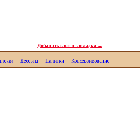
ля самых требовательных гурманов. Полезные рецепты для каждого. Реце
Добавить сайт в закладки →
печка
Десерты
Напитки
Консервирование