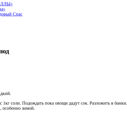
АЛЛЫ»
ва»
довый Спас
люд
адкий.
с 1кг соли. Подождать пока овощи дадут сок. Разложить в банк
, особенно зимой.