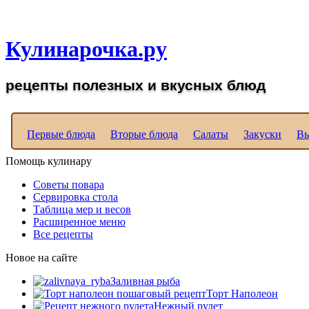
Рецепты вкусных блюд д
Кулинарочка.ру
рецепты полезных и вкусных блюд
Первые блюда
Вторые блюда
Салаты
Закуски
Вы
Помощь кулинару
Советы повара
Сервировка стола
Таблица мер и весов
Расширенное меню
Все рецепты
Новое на сайте
Заливная рыба
Торт Наполеон
Нежный рулет