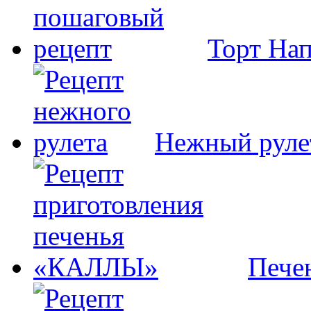
Торт На
Нежный руле
Пече