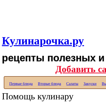
Рецепты вкусных блюд дл
Полезные рецепты для к
Кулинарочка.ру
рецепты полезных и
Добавить с
Первые блюда
Вторые блюда
Салаты
Закуски
Вы
Помощь кулинару