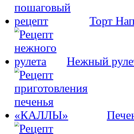
Торт На
Нежный руле
Пече