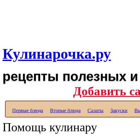
Рецепты вкусных блюд дл
Полезные рецепты для к
Кулинарочка.ру
рецепты полезных и
Добавить с
Первые блюда
Вторые блюда
Салаты
Закуски
Вы
Помощь кулинару