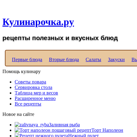
Рецепты вкусных блюд д
Кулинарочка.ру
рецепты полезных и вкусных блюд
Первые блюда
Вторые блюда
Салаты
Закуски
Вы
Помощь кулинару
Советы повара
Сервировка стола
Таблица мер и весов
Расширенное меню
Все рецепты
Новое на сайте
Заливная рыба
Торт Наполеон
Нежный рулет