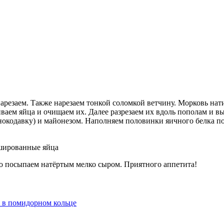
резаем. Также нарезаем тонкой соломкой ветчину. Морковь нати
иваем яйца и очищаем их. Далее разрезаем их вдоль пополам и 
нокодавку) и майонезом. Наполняем половинки яичного белка п
ированные яйца
о посыпаем натёртым мелко сыром. Приятного аппетита!
 в помидорном кольце