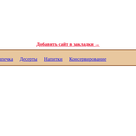
ля самых требовательных гурманов. Полезные рецепты для каждого. Реце
Добавить сайт в закладки →
печка
Десерты
Напитки
Консервирование