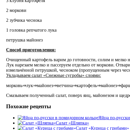
3 клубня картофеля
2 моркови
2 зубчика чеснока
1 головка репчатого лука
петрушка майонез
Способ приготовления:
Очищенный картофель варим до готовности, солим и мелко на
Лук нарезаем мелко и пассеруем отдельно от моркови. Отвар
измельчённой петрушкой, чесноком (пропущенным через чес
Укладываем салат «Снежные сугробы» слоями:
морковь⇒лук⇒майонез⇒ветчина⇒картофель⇒майонез⇒фарш
Смазываем полученный салат, поверх яиц, майонезом и щедр
Похожие рецепты
Яйца по-русски
Салат «Шляпка»
Салат «Курица с грибами»