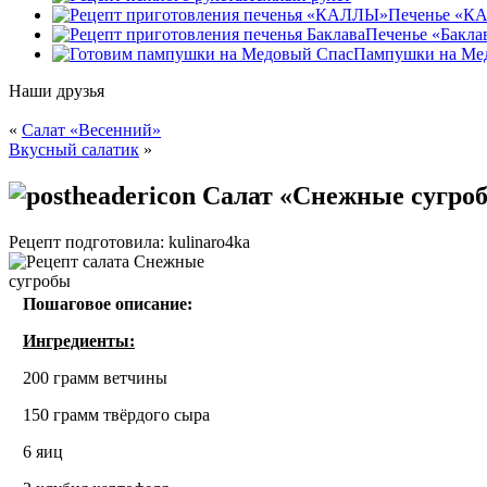
Печенье «К
Печенье «Бакла
Пампушки на Ме
Наши друзья
«
Салат «Весенний»
Вкусный салатик
»
Салат «Снежные сугро
Рецепт подготовила: kulinaro4ka
Пошаговое описание:
Ингредиенты:
200 грамм ветчины
150 грамм твёрдого сыра
6 яиц