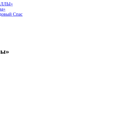
АЛЛЫ»
ва»
довый Спас
бы»