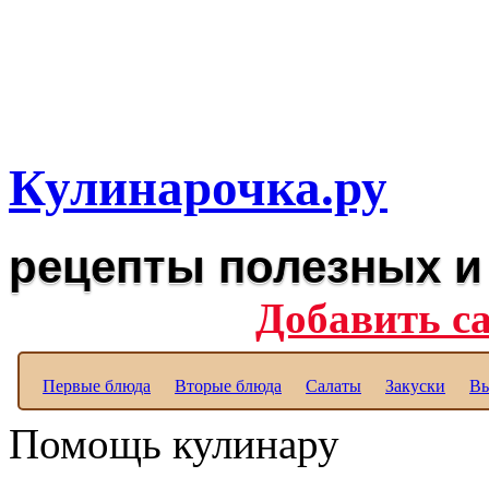
Рецепты вкусных блюд дл
Полезные рецепты для к
Кулинарочка.ру
рецепты полезных и
Добавить с
Первые блюда
Вторые блюда
Салаты
Закуски
Вы
Помощь кулинару