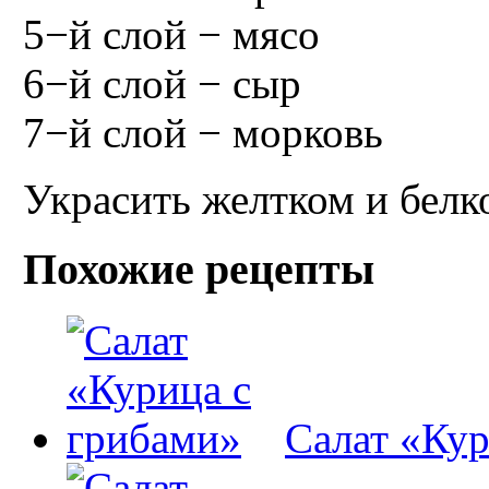
5−й слой − мясо
6−й слой − сыр
7−й слой − морковь
Украсить желтком и белко
Похожие рецепты
Салат «Кур