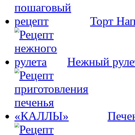
Торт На
Нежный руле
Пече