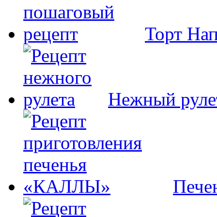
Торт На
Нежный руле
Пече