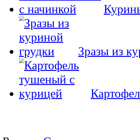
Курины
Зразы из к
Картофел