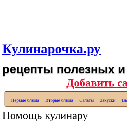
Рецепты вкусных блюд дл
Полезные рецепты для к
Кулинарочка.ру
рецепты полезных и
Добавить с
Первые блюда
Вторые блюда
Салаты
Закуски
Вы
Помощь кулинару