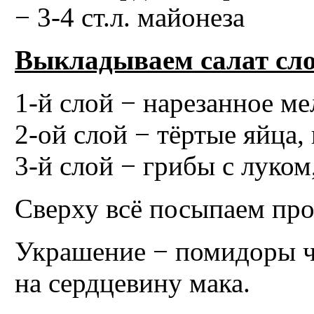
− 3-4 ст.л. майонеза
Выкладываем салат сл
1-й слой − нарезанное м
2-ой слой − тёртые яйца
3-й слой − грибы с луко
Сверху всё посыпаем пр
Украшение − помидоры ч
на сердцевину мака.