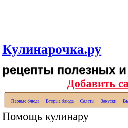
Рецепты вкусных блюд дл
Полезные рецепты для к
Кулинарочка.ру
рецепты полезных и
Добавить с
Первые блюда
Вторые блюда
Салаты
Закуски
Вы
Помощь кулинару