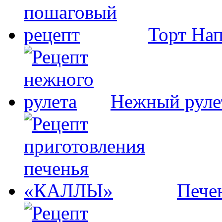
Торт На
Нежный руле
Пече