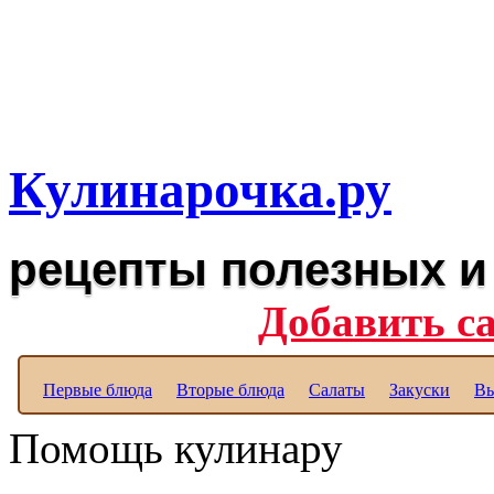
Рецепты вкусных блюд дл
Полезные рецепты для к
Кулинарочка.ру
рецепты полезных и
Добавить с
Первые блюда
Вторые блюда
Салаты
Закуски
Вы
Помощь кулинару