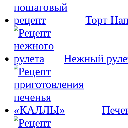
Торт На
Нежный руле
Пече