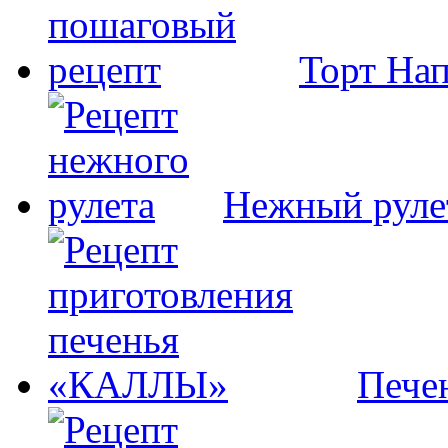
Торт На
Нежный руле
Пече