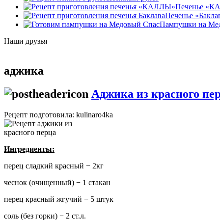
Печенье «К
Печенье «Бакла
Пампушки на Ме
Наши друзья
аджика
Аджика из красного пе
Рецепт подготовила: kulinaro4ka
Ингредиенты:
перец сладкий красный − 2кг
чеснок (очищенный) − 1 стакан
перец красный жгучий − 5 штук
соль (без горки) − 2 ст.л.