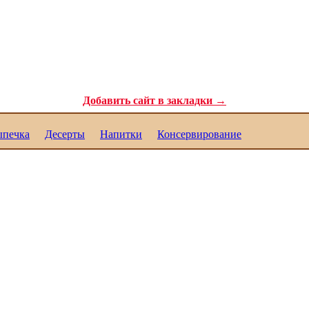
ля самых требовательных гурманов. Полезные рецепты для каждого. Реце
Добавить сайт в закладки →
печка
Десерты
Напитки
Консервирование