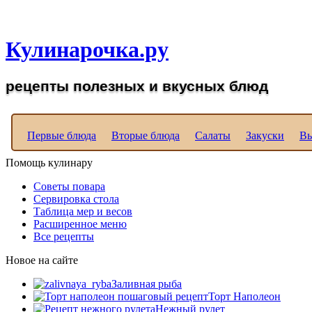
Рецепты вкусных блюд д
Кулинарочка.ру
рецепты полезных и вкусных блюд
Первые блюда
Вторые блюда
Салаты
Закуски
Вы
Помощь кулинару
Советы повара
Сервировка стола
Таблица мер и весов
Расширенное меню
Все рецепты
Новое на сайте
Заливная рыба
Торт Наполеон
Нежный рулет