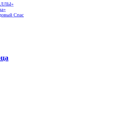
АЛЛЫ»
ва»
довый Спас
рца