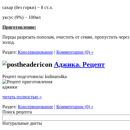
сахар (без горки) − 8 ст.л.
уксус (9%) − 100мл
Приготовление:
Перцы разрезать пополам, очистить от семян, пропустить через
холод.
Раздел:
Консервирование
|
Комментарии (0) »
Аджика. Рецепт
Рецепт подготовила: kulinaro4ka
читать полностью »
Раздел:
Консервирование
|
Комментарии (0) »
Поиск рецепта
Натуральные диеты