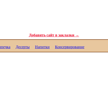
ля самых требовательных гурманов. Полезные рецепты для каждого. Реце
Добавить сайт в закладки →
печка
Десерты
Напитки
Консервирование