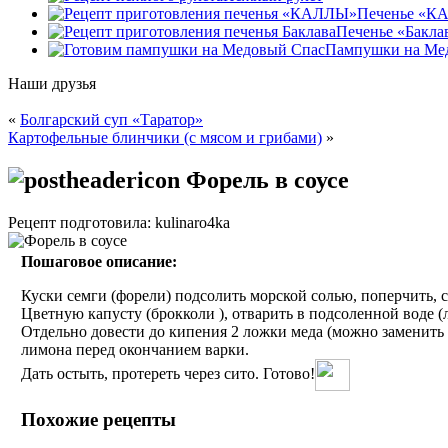
Печенье «К
Печенье «Бакла
Пампушки на Ме
Наши друзья
«
Болгарский суп «Таратор»
Картофельные блинчики (с мясом и грибами)
»
Форель в соусе
Рецепт подготовила: kulinaro4ka
Пошаговое описание:
Куски семги (форели) подсолить морской солью, поперчить, с
Цветную капусту (брокколи ), отварить в подсоленной воде (л
Отдельно довести до кипения 2 ложки меда (можно заменить 
лимона перед окончанием варки.
Дать остыть, протереть через сито. Готово!
Похожие рецепты