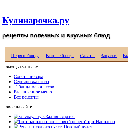
Рецепты вкусных блюд д
Кулинарочка.ру
рецепты полезных и вкусных блюд
Первые блюда
Вторые блюда
Салаты
Закуски
Вы
Помощь кулинару
Советы повара
Сервировка стола
Таблица мер и весов
Расширенное меню
Все рецепты
Новое на сайте
Заливная рыба
Торт Наполеон
Нежный рулет