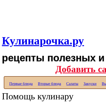
Рецепты вкусных блюд дл
Полезные рецепты для к
Кулинарочка.ру
рецепты полезных и
Добавить с
Первые блюда
Вторые блюда
Салаты
Закуски
Вы
Помощь кулинару