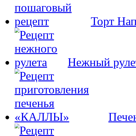
Торт На
Нежный руле
Пече