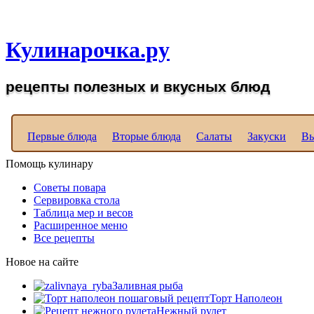
Рецепты вкусных блюд д
Кулинарочка.ру
рецепты полезных и вкусных блюд
Первые блюда
Вторые блюда
Салаты
Закуски
Вы
Помощь кулинару
Советы повара
Сервировка стола
Таблица мер и весов
Расширенное меню
Все рецепты
Новое на сайте
Заливная рыба
Торт Наполеон
Нежный рулет