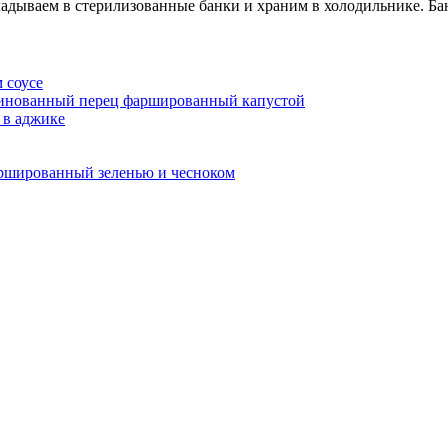
ладываем в стерилизованные банки и храним в холодильнике. Бан
 соусе
нованный перец фаршированный капустой
 в аджике
ршированный зеленью и чесноком