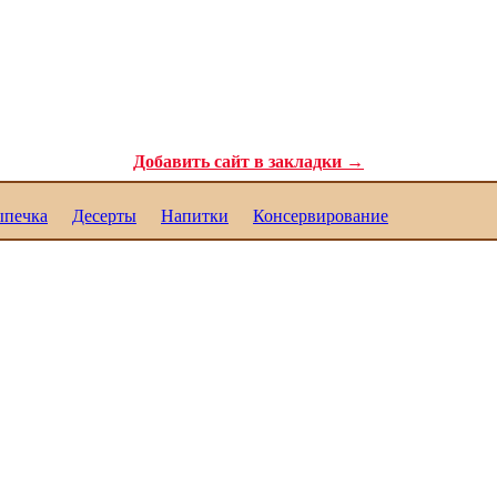
ля самых требовательных гурманов. Полезные рецепты для каждого. Реце
Добавить сайт в закладки →
печка
Десерты
Напитки
Консервирование