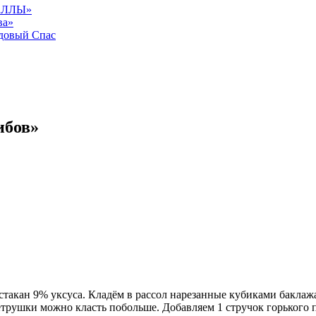
АЛЛЫ»
ва»
довый Спас
ибов»
 стакан 9% уксуса. Кладём в рассол нарезанные кубиками бакла
трушки можно класть побольше. Добавляем 1 стручок горького пе